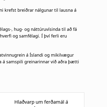
 krefst breiðrar nálgunar til lausna á
lags-, hug- og náttúruvísinda til að fá
rfi og samfélagi. Í því ferli eru
atvinnugrein á Íslandi og mikilvægur
a á samspili greinarinnar við aðra þætti