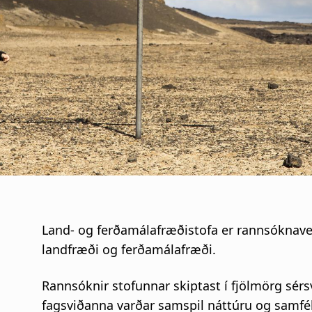
i
g
a
t
i
o
n
Land- og ferðamálafræðistofa er rannsóknavet
landfræði og ferðamálafræði.
Rannsóknir stofunnar skiptast í fjölmörg sér
fagsviðanna varðar samspil náttúru og samfé