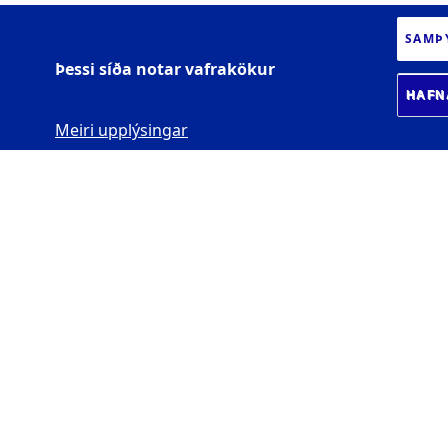
SAMÞ
Þessi síða notar vafrakökur
HAFN
Meiri upplýsingar
HÁSKÓLI ÍSLANDS
Sæmundargötu 2
101 Reykjavík
Kt. 600169-2039