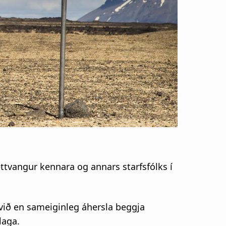
tvangur kennara og annars starfsfólks í
svið en sameiginleg áhersla beggja
laga.