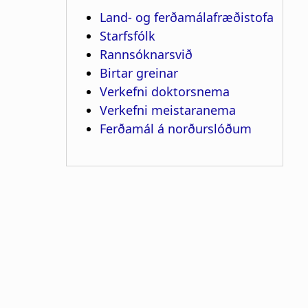
Land- og ferðamálafræðistofa
Starfsfólk
Rannsóknarsvið
Birtar greinar
Verkefni doktorsnema
Verkefni meistaranema
Ferðamál á norðurslóðum