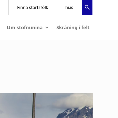
Skráning í felt
submenu
View submenu