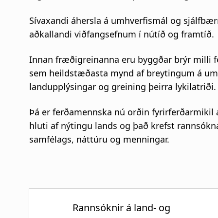
Sívaxandi áhersla á umhverfismál og sjálfbærni
aðkallandi viðfangsefnum í nútíð og framtíð.
Innan fræðigreinanna eru byggðar brýr milli fé
sem heildstæðasta mynd af breytingum á umhve
landupplýsingar og greining þeirra lykilatriði.
Þá er ferðamennska nú orðin fyrirferðarmikil 
hluti af nýtingu lands og það krefst rannsókn
samfélags, náttúru og menningar.